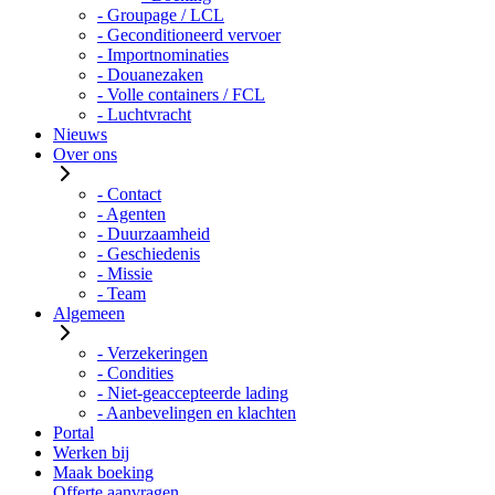
- Groupage / LCL
- Geconditioneerd vervoer
- Importnominaties
- Douanezaken
- Volle containers / FCL
- Luchtvracht
Nieuws
Over ons
- Contact
- Agenten
- Duurzaamheid
- Geschiedenis
- Missie
- Team
Algemeen
- Verzekeringen
- Condities
- Niet-geaccepteerde lading
- Aanbevelingen en klachten
Portal
Werken bij
Maak boeking
Offerte aanvragen